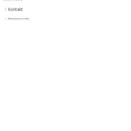
Kontakt
Impressum
Beratungstermin
Bedingungen
Allgemeine Geschäftsbedingungen
Datenschutzerklärung
Ausführliche FAQ
©
Coozinha UG
Alle Rechte vorbehalten